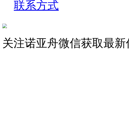
联系方式
关注诺亚舟微信获取最新