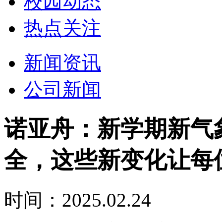
校园动态
热点关注
新闻资讯
公司新闻
诺亚舟：新学期新气
全，这些新变化让每
时间：2025.02.24