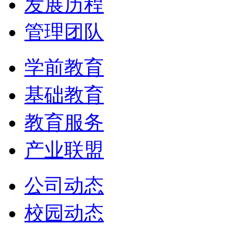
发展历程
管理团队
学前教育
基础教育
教育服务
产业联盟
公司动态
校园动态