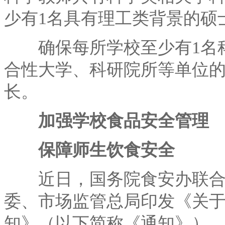
少有1名具有理工类背景的硕
确保每所学校至少有1名科
合性大学、科研院所等单位
长。
加强学校食品安全管理
保障师生饮食安全
近日，国务院食安办联合
委、市场监管总局印发《关
知》（以下简称《通知》）