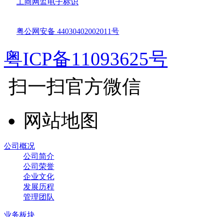
工商网监电子标识
粤公网安备 44030402002011号
粤ICP备11093625号
扫一扫官方微信
网站地图
公司概况
公司简介
公司荣誉
企业文化
发展历程
管理团队
业务板块