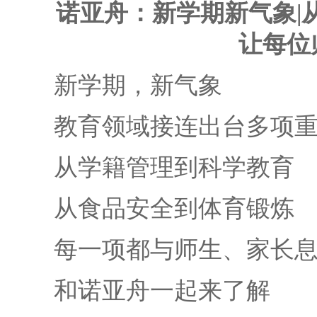
诺亚舟：新学期新气象|
让每位
新学期，新气象
教育领域接连出台多项重
从学籍管理到科学教育
从食品安全到体育锻炼
每一项都与师生、家长息
和诺亚舟一起来了解