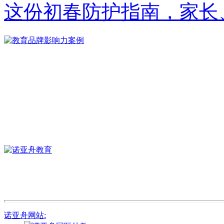
这份初春防护指南，家长
诺亚舟网站: