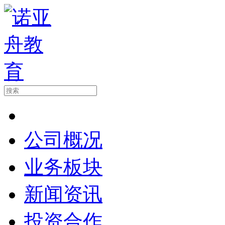
公司概况
业务板块
新闻资讯
投资合作