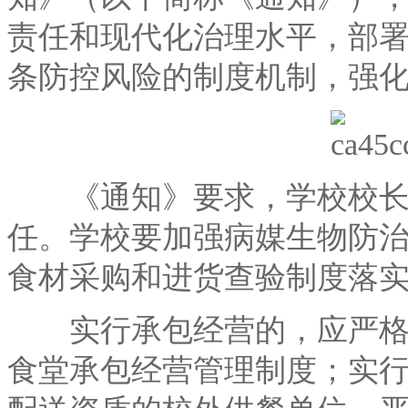
责任和现代化治理水平，部
条防控风险的制度机制，强
《通知》要求，学校校长（
任。学校要加强病媒生物防
食材采购和进货查验制度落
实行承包经营的，应严格按
食堂承包经营管理制度；实