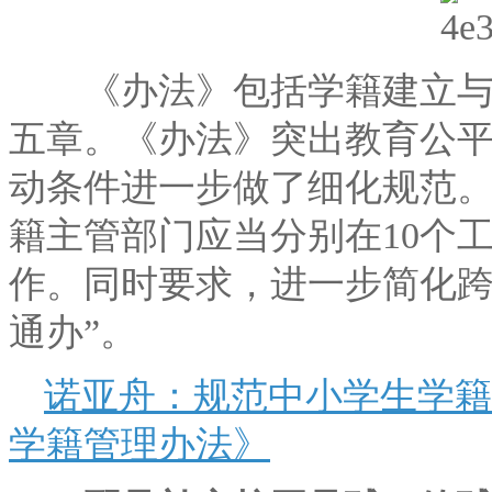
《办法》包括学籍建立与更
五章。《办法》突出教育公
动条件进一步做了细化规范
籍主管部门应当分别在10个
作。同时要求，进一步简化跨
通办”。
诺亚舟：规范中小学生学籍
学籍管理办法》