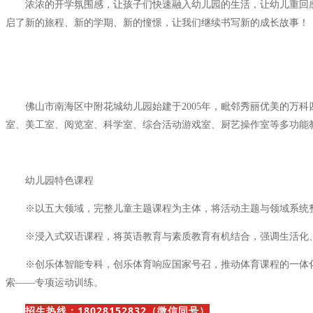
浓浓的开学氛围感，让孩子们快速融入幼儿园的生活，让幼儿重回感
启了新的旅程、新的学期、新的憧憬，让我们继续书写新的成长故事！
佛山市南海区中附花城幼儿园始建于2005年，毗邻秀丽优美的万科
室、美工室、阅览室、科学室、综合活动游戏室、厨艺操作室等多功能
幼儿园特色课程
※以五大领域，完整儿童主题课程为主体，将活动主题与领域系统
※浸入式双语课程，将英语教育与素质教育有机结合，强调生活化、
※创乐体智能专科，创乐体育响应国家号召，推动体育课程的一体化
索——专项运动训练。
招生热线：18028152832
（微信同号）