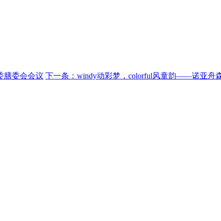
委膳委会会议
下一条：windy动彩梦，colorful风童韵——诺