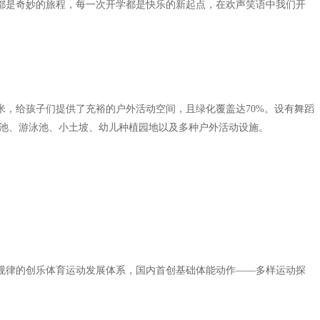
是奇妙的旅程，每一次开学都是快乐的新起点，在欢声笑语中我们开
，给孩子们提供了充裕的户外活动空间，且绿化覆盖达70%。设有舞蹈
沙池、游泳池、小土坡、幼儿种植园地以及多种户外活动设施。
律的创乐体育运动发展体系，国内首创基础体能动作——多样运动探