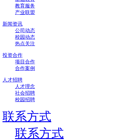
教育服务
产业联盟
新闻资讯
公司动态
校园动态
热点关注
投资合作
项目合作
合作案例
人才招聘
人才理念
社会招聘
校园招聘
联系方式
联系方式