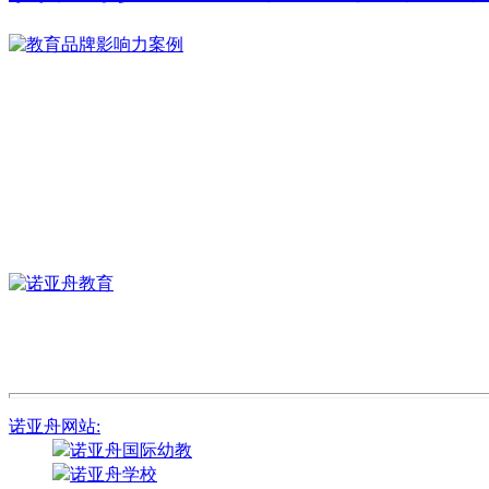
诺亚舟网站:
诺亚舟国际幼教
诺亚舟学校