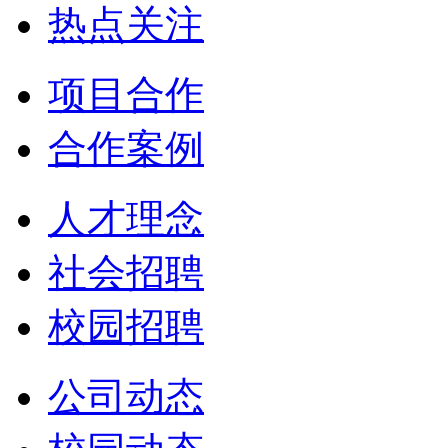
热点关注
项目合作
合作案例
人才理念
社会招聘
校园招聘
公司动态