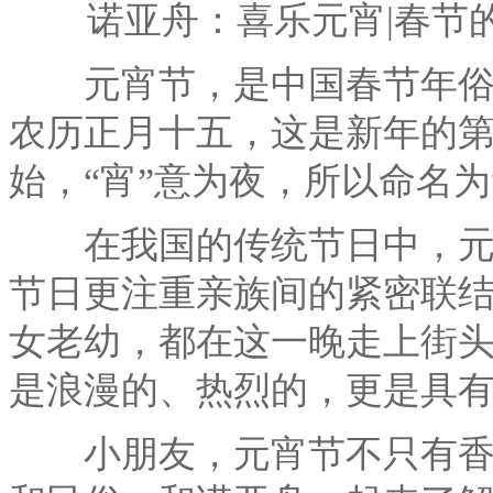
诺亚舟：喜乐元宵|春节的
元宵节，是中国春节年俗中
农历正月十五，这是新年的第
始，“宵”意为夜，所以命名为
在我国的传统节日中，元宵
节日更注重亲族间的紧密联
女老幼，都在这一晚走上街
是浪漫的、热烈的，更是具
小朋友，元宵节不只有香甜