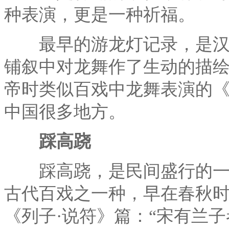
种表演，更是一种祈福。
最早的游龙灯记录，是汉代
铺叙中对龙舞作了生动的描绘
帝时类似百戏中龙舞表演的
中国很多地方。
踩高跷
踩高跷，是民间盛行的一种
古代百戏之一种，早在春秋
《列子·说符》篇：“宋有兰