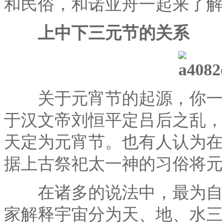
和民俗，和诺亚舟一起来了解
上中下三元节的关系
关于元宵节的起源，你一定
于汉文帝刘恒平定吕后之乱
天定为元宵节。也有人认为在
据上古祭祀太一神的习俗将
在诸多的说法中，最为自成
家解释宇宙分为天、地、水