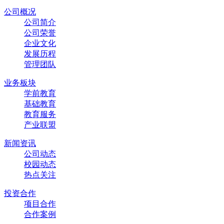
公司概况
公司简介
公司荣誉
企业文化
发展历程
管理团队
业务板块
学前教育
基础教育
教育服务
产业联盟
新闻资讯
公司动态
校园动态
热点关注
投资合作
项目合作
合作案例