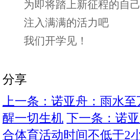
为即将踏上新征程的自
注入满满的活力吧
我们开学见！
分享
上一条：诺亚舟：雨水至
醒一切生机
下一条：诺亚
合体育活动时间不低于2