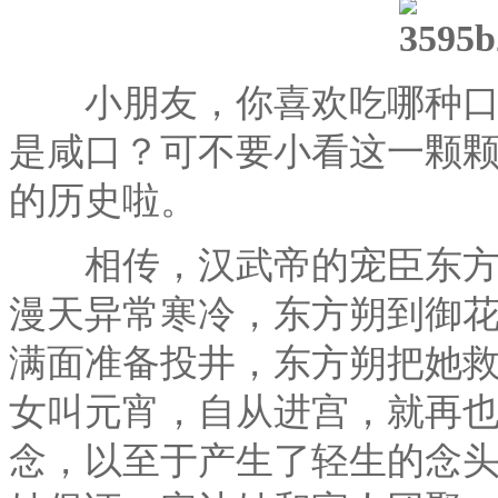
小朋友，你喜欢吃哪种口味
是咸口？可不要小看这一颗
的历史啦。
相传，汉武帝的宠臣东方朔
漫天异常寒冷，东方朔到御
满面准备投井，东方朔把她
女叫元宵，自从进宫，就再
念，以至于产生了轻生的念