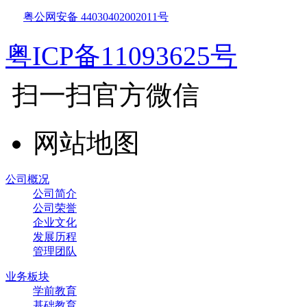
粤公网安备 44030402002011号
粤ICP备11093625号
扫一扫官方微信
网站地图
公司概况
公司简介
公司荣誉
企业文化
发展历程
管理团队
业务板块
学前教育
基础教育